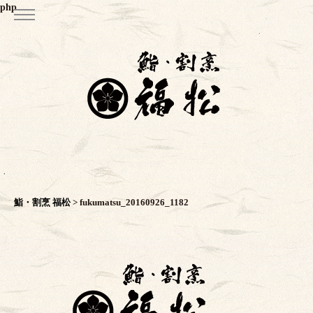
php
鮨・割烹 福松
>
fukumatsu_20160926_1182