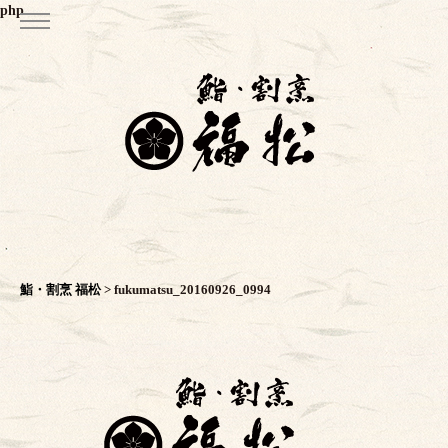
php
鮨・割烹 福松
>
fukumatsu_20160926_0994