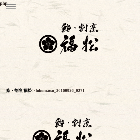
php
鮨・割烹 福松
>
fukumatsu_20160926_0271