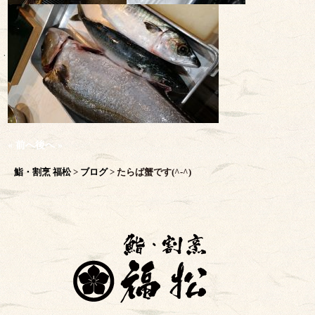
« 前へ
後へ »
鮨・割烹 福松
>
ブログ
>
たらば蟹です(^-^)