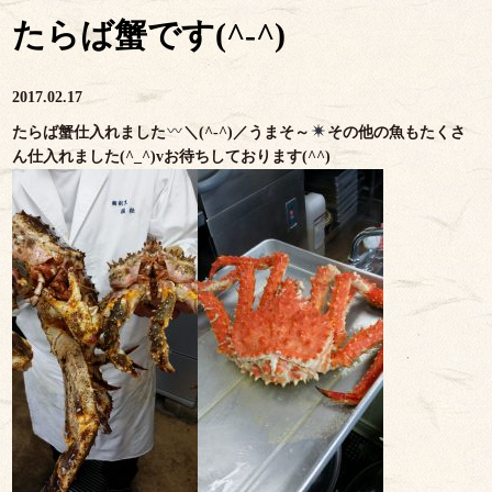
たらば蟹です(^-^)
2017.02.17
たらば蟹仕入れました
＼(^-^)／うまそ～
その他の魚もたくさ
ん仕入れました(^_^)vお待ちしております(^^)